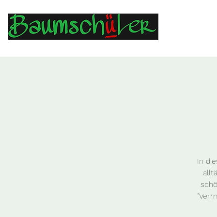
In di
allt
schö
"Verm