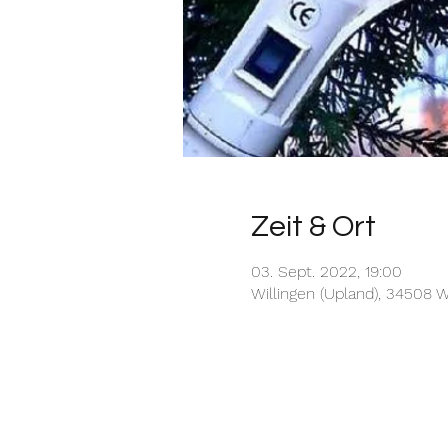
Zeit & Ort
03. Sept. 2022, 19:00
Willingen (Upland), 34508 W