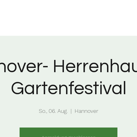
over- Herrenha
Gartenfestival
So., 06. Aug.
  |  
Hannover